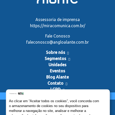
Assessoria de imprensa
https://miracomunica.com.br/
Fale Conosco
faleconosco@angloalante.com.br
Sobre nós
Segmentos
Unidades
Eventos
Blog Alante
Contato
LGPD
Estude no Anglo Alante
Ao clicar em “Aceitar todos os cookies”, você concorda com
o armazenamento de cookies no seu dispositivo para
melhorar a navegação no site, analisar e melhorar a