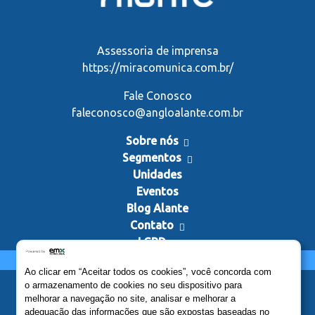
Assessoria de imprensa
https://miracomunica.com.br/
Fale Conosco
faleconosco@angloalante.com.br
Sobre nós
Segmentos
Unidades
Eventos
Blog Alante
Contato
LGPD
Estude no Anglo Alante
Ao clicar em “Aceitar todos os cookies”, você concorda com
o armazenamento de cookies no seu dispositivo para
melhorar a navegação no site, analisar e melhorar a
adequação das informações que são expostas baseadas no