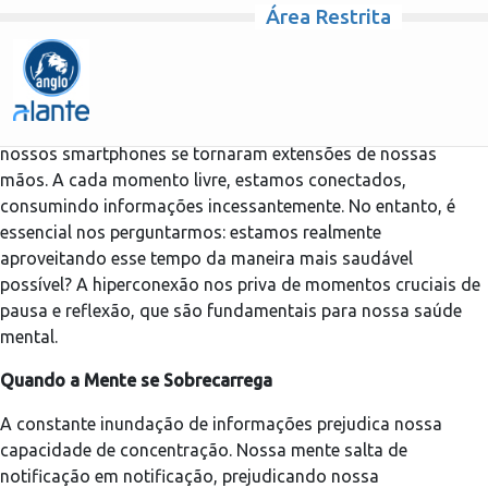
Área Restrita
Pular para o conteúdo
Já faz um tempo que vivemos em uma era digital, na qual
nossos smartphones se tornaram extensões de nossas
mãos. A cada momento livre, estamos conectados,
consumindo informações incessantemente. No entanto, é
essencial nos perguntarmos: estamos realmente
aproveitando esse tempo da maneira mais saudável
possível? A hiperconexão nos priva de momentos cruciais de
pausa e reflexão, que são fundamentais para nossa saúde
mental.
Quando a Mente se Sobrecarrega
A constante inundação de informações prejudica nossa
capacidade de concentração. Nossa mente salta de
notificação em notificação, prejudicando nossa